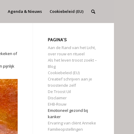
Agenda & Nieuws
Cookiebeleid (EU)
PAGINA’S
Aan de Rand van het Licht,
gekeken of
over rouw en ritueel
Als het leven troost zoekt –
pijnlijk
Blog
Cookiebeleid (EU)
Creatief schrijven aan je
troostende zelf
De Troost Uil
Disclaimer
EHB-Rouw
Emotioneel gezond bij
kanker
Ervaring van cliënt Anneke
Familieopstellingen