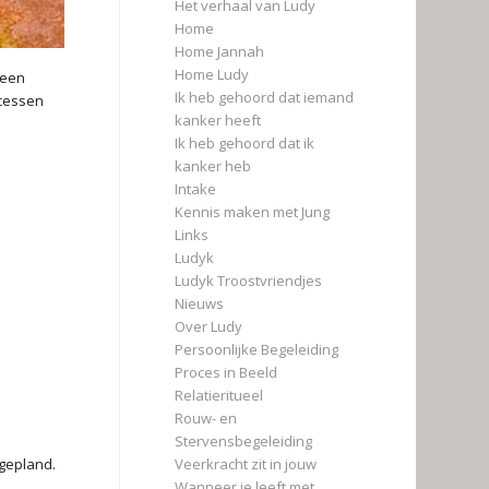
Het verhaal van Ludy
Home
Home Jannah
Home Ludy
 een
Ik heb gehoord dat iemand
ocessen
kanker heeft
Ik heb gehoord dat ik
kanker heb
Intake
Kennis maken met Jung
Links
Ludyk
Ludyk Troostvriendjes
Nieuws
Over Ludy
Persoonlijke Begeleiding
Proces in Beeld
Relatieritueel
Rouw- en
Stervensbegeleiding
Veerkracht zit in jouw
 gepland.
Wanneer je leeft met