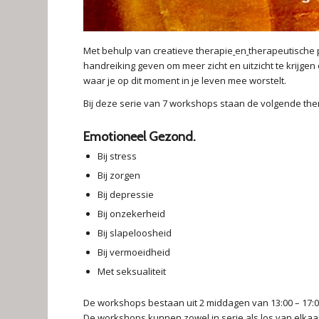
Met behulp van creatieve therapie
en
therapeutische 
handreiking geven om meer zicht en uitzicht te krijgen
waar je op dit moment in je leven mee worstelt.
Bij deze serie van 7 workshops staan de volgende the
Emotioneel Gezond
.
Bij stress
Bij zorgen
Bij depressie
Bij onzekerheid
Bij slapeloosheid
Bij vermoeidheid
Met seksualiteit
De workshops bestaan uit 2 middagen van 13:00 – 17:0
De workshops kunnen zowel in serie als los van elka