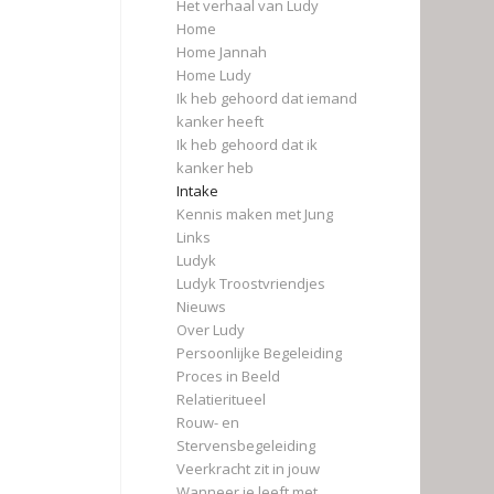
Het verhaal van Ludy
Home
Home Jannah
Home Ludy
Ik heb gehoord dat iemand
kanker heeft
Ik heb gehoord dat ik
kanker heb
Intake
Kennis maken met Jung
Links
Ludyk
Ludyk Troostvriendjes
Nieuws
Over Ludy
Persoonlijke Begeleiding
Proces in Beeld
Relatieritueel
Rouw- en
Stervensbegeleiding
Veerkracht zit in jouw
Wanneer je leeft met