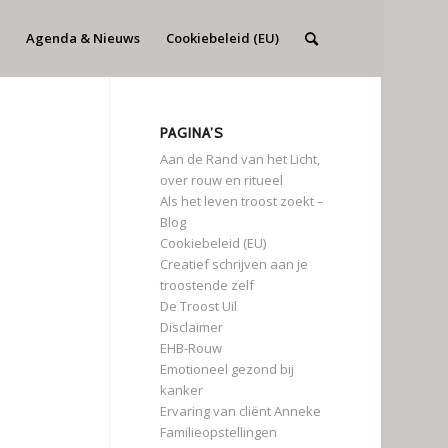
Agenda & Nieuws
Cookiebeleid (EU)
PAGINA’S
Aan de Rand van het Licht,
over rouw en ritueel
Als het leven troost zoekt –
Blog
Cookiebeleid (EU)
Creatief schrijven aan je
troostende zelf
De Troost Uil
Disclaimer
EHB-Rouw
Emotioneel gezond bij
kanker
Ervaring van cliënt Anneke
Familieopstellingen