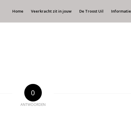
Home
Veerkracht zit in jouw
De Troost Uil
Informatie
0
ANTWOORDEN