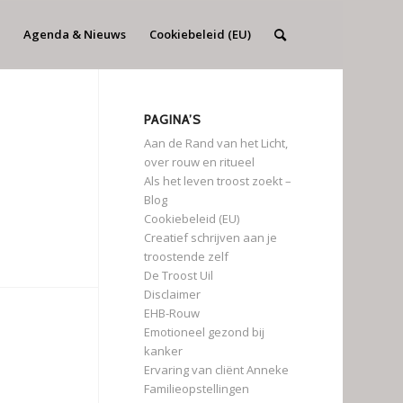
Agenda & Nieuws
Cookiebeleid (EU)
PAGINA’S
Aan de Rand van het Licht,
over rouw en ritueel
Als het leven troost zoekt –
Blog
Cookiebeleid (EU)
Creatief schrijven aan je
troostende zelf
De Troost Uil
Disclaimer
EHB-Rouw
Emotioneel gezond bij
kanker
Ervaring van cliënt Anneke
Familieopstellingen