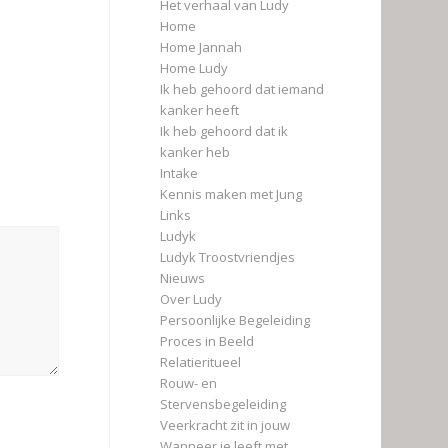
Het verhaal van Ludy
Home
Home Jannah
Home Ludy
Ik heb gehoord dat iemand
kanker heeft
Ik heb gehoord dat ik
kanker heb
Intake
Kennis maken met Jung
Links
Ludyk
Ludyk Troostvriendjes
Nieuws
Over Ludy
Persoonlijke Begeleiding
Proces in Beeld
Relatieritueel
Rouw- en
Stervensbegeleiding
Veerkracht zit in jouw
Wanneer je leeft met